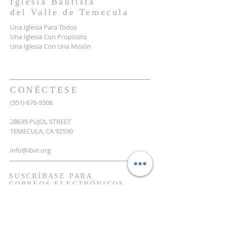
Iglesia Bautista
del
Valle
de Temecula
Una Iglesia Para Todos
Una Iglesia Con Propósito
Una Iglesia Con Una Misión
CONÉCTESE
(951) 676-9306
28639 PUJOL STREET
TEMECULA, CA 92590
info@ibvt.org
SUSCRÍBASE PARA
CORREOS ELECTRÓNICOS
Escriba su correo electrónico
aquí*