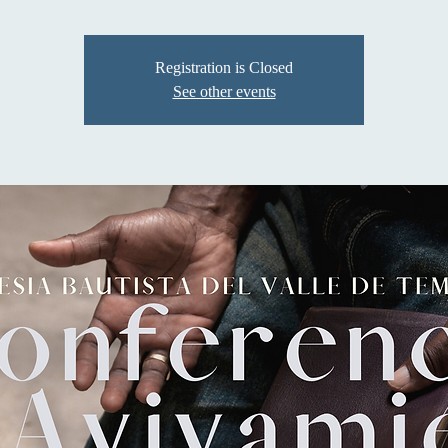
Registration is Closed
See other events