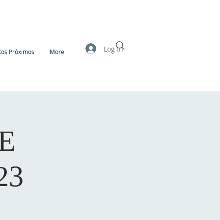
Log In
tos Próximos
More
E
23